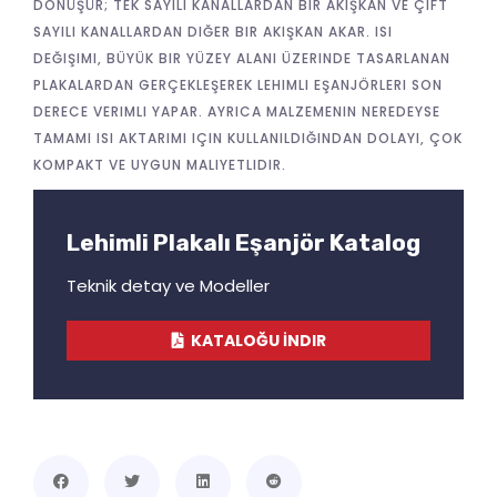
DÖNÜŞÜR; TEK SAYILI KANALLARDAN BIR AKIŞKAN VE ÇIFT
SAYILI KANALLARDAN DIĞER BIR AKIŞKAN AKAR. ISI
DEĞIŞIMI, BÜYÜK BIR YÜZEY ALANI ÜZERINDE TASARLANAN
PLAKALARDAN GERÇEKLEŞEREK LEHIMLI EŞANJÖRLERI SON
DERECE VERIMLI YAPAR. AYRICA MALZEMENIN NEREDEYSE
TAMAMI ISI AKTARIMI IÇIN KULLANILDIĞINDAN DOLAYI, ÇOK
KOMPAKT VE UYGUN MALIYETLIDIR.
Lehimli Plakalı Eşanjör Katalog
Teknik detay ve Modeller
KATALOĞU İNDIR