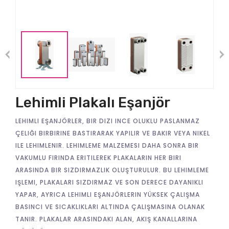
Previous
Lehimli Plakalı Eşanjör
LEHIMLI EŞANJÖRLER, BIR DIZI INCE OLUKLU PASLANMAZ
ÇELIĞI BIRBIRINE BASTIRARAK YAPILIR VE BAKIR VEYA NIKEL
ILE LEHIMLENIR. LEHIMLEME MALZEMESI DAHA SONRA BIR
VAKUMLU FIRINDA ERITILEREK PLAKALARIN HER BIRI
ARASINDA BIR SIZDIRMAZLIK OLUŞTURULUR. BU LEHIMLEME
IŞLEMI, PLAKALARI SIZDIRMAZ VE SON DERECE DAYANIKLI
YAPAR, AYRICA LEHIMLI EŞANJÖRLERIN YÜKSEK ÇALIŞMA
BASINCI VE SICAKLIKLARI ALTINDA ÇALIŞMASINA OLANAK
TANIR. PLAKALAR ARASINDAKI ALAN, AKIŞ KANALLARINA