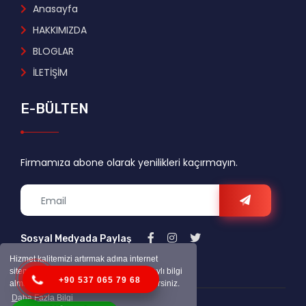
Anasayfa
HAKKIMIZDA
BLOGLAR
İLETİŞİM
E-BÜLTEN
Firmamıza abone olarak yenilikleri kaçırmayın.
Sosyal Medyada Paylaş
Hizmet kalitemizi artırmak adına internet
sitemizde çerezler kullanmaktayız. Detaylı bilgi
+90 537 065 79 68
almak için çerez politikamızı inceleyebilirsiniz.
Daha Fazla Bilgi