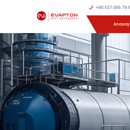
+90 537 065 79 
Anasay