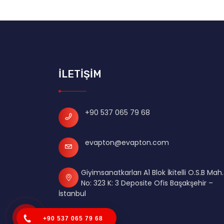
İLETİŞİM
+90 537 065 79 68
evapton@evapton.com
Giyimsanatkarları A1 Blok İkitelli O.S.B Mah.
No: 323 K: 3 Deposite Ofis Başakşehir –
İstanbul
+90 537 065 79 68