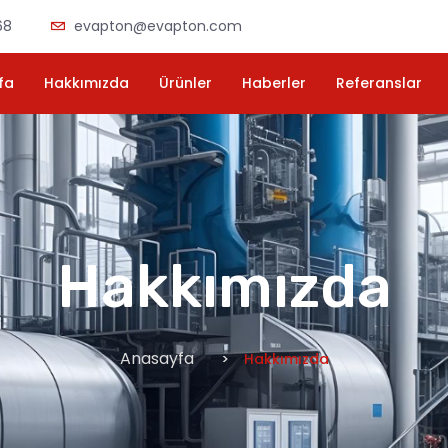
68
evapton@evapton.com
fa
Hakkımızda
Ürünler
Haberler
Referanslar
Hakkımızda
Anasayfa
Hakkımızda