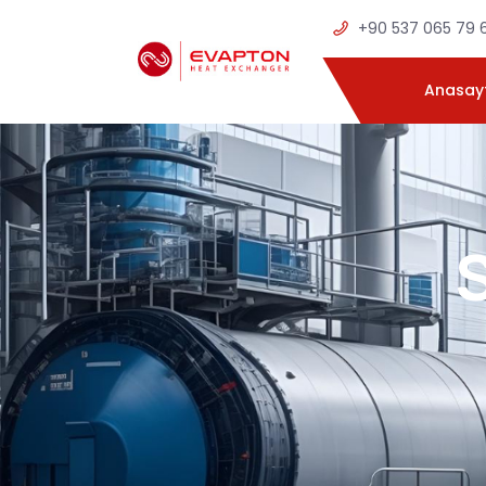
+90 537 065 79 
Anasay