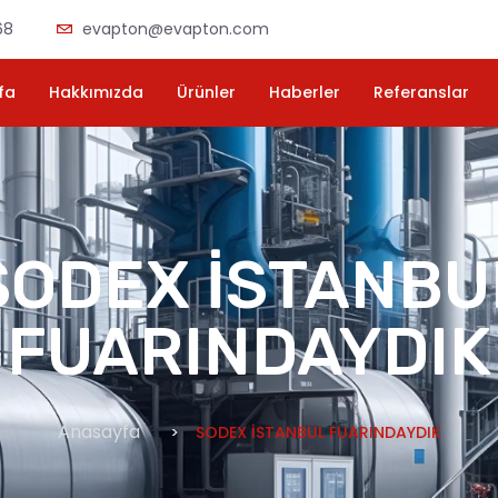
68
evapton@evapton.com
fa
Hakkımızda
Ürünler
Haberler
Referanslar
SODEX İSTANBU
FUARINDAYDIK
Anasayfa
SODEX İSTANBUL FUARINDAYDIK