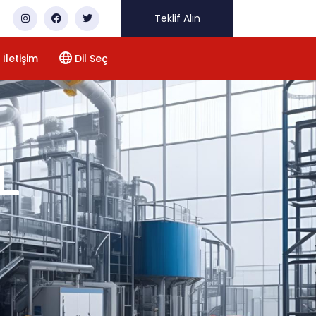
Teklif Alın
İletişim
Dil Seç
L