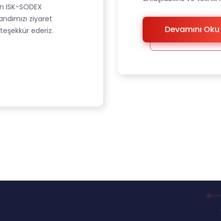
en ISK-SODEX
andımızı ziyaret
Devamını Oku
 teşekkür ederiz.