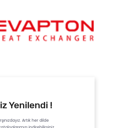
z Yenilendi !
şınızdayız. Artık her dilde
kataloglarımızı indirebilirsiniz.