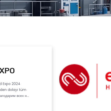
EXPO
d Expo 2024
giden dolayı tüm
агодарим всех н...