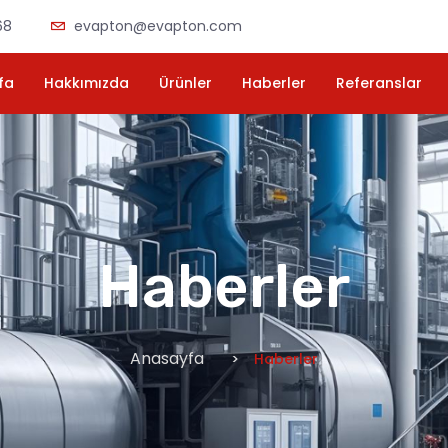
68
evapton@evapton.com
fa
Hakkımızda
Ürünler
Haberler
Referanslar
Haberler
Anasayfa
Haberler