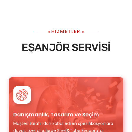
HIZMETLER
EŞANJÖR SERVİSİ
Danışmanlık, Tasarım ve Seçim
Müşteri tarafından kabul edilen spesifikasyonlara
dayalı, özel ölçülerde Shell&Tube Evaporatör