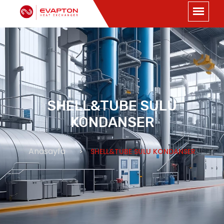
SHELL&TUBE SULU
KONDANSER
Anasayfa
SHELL&TUBE SULU KONDANSER