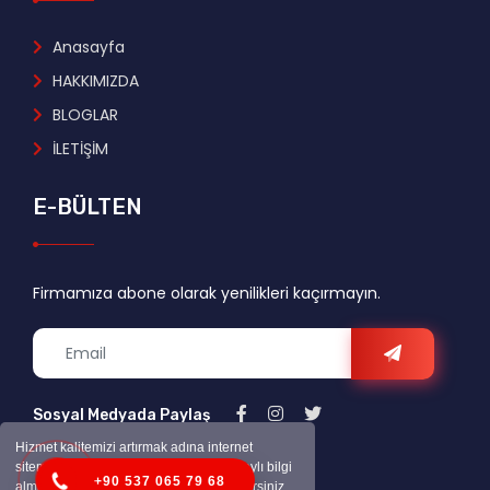
Anasayfa
HAKKIMIZDA
BLOGLAR
İLETİŞİM
E-BÜLTEN
Firmamıza abone olarak yenilikleri kaçırmayın.
Sosyal Medyada Paylaş
Hizmet kalitemizi artırmak adına internet
sitemizde çerezler kullanmaktayız. Detaylı bilgi
+90 537 065 79 68
almak için çerez politikamızı inceleyebilirsiniz.