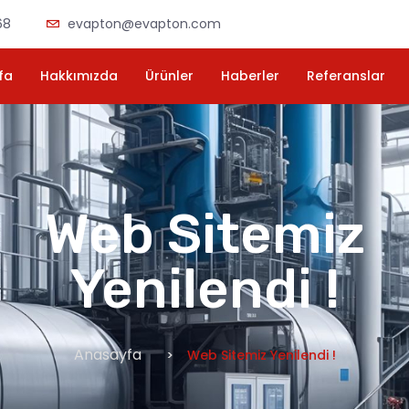
68
evapton@evapton.com
fa
Hakkımızda
Ürünler
Haberler
Referanslar
Web Sitemiz
Yenilendi !
Anasayfa
Web Sitemiz Yenilendi !